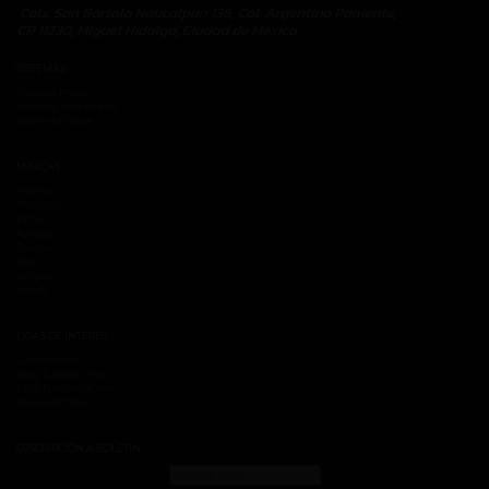
SISTEMAS
Sistema Motor
Sistema Tren Motríz
Sistema Frenos
MARCAS
Moresa
TF Victor
Fritec
Autopar
Tremec
Race
Vehyco
Sello V
LIGAS DE INTERÉS
Capacitación
Blog TuMotor.mx
Blog TusFrenos.mx
Bolsa de trabajo
SUSCRIPCIÓN A BOLETÍN