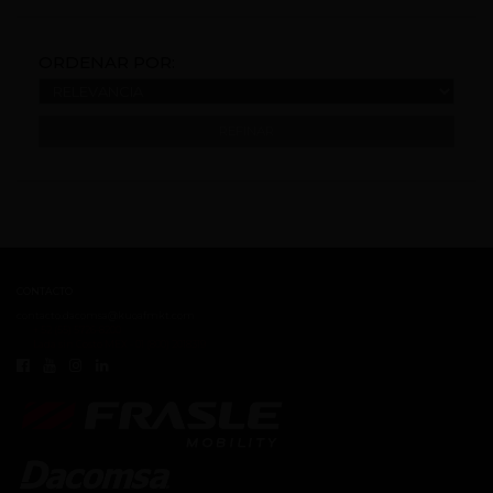
ORDENAR POR:
REFINAR
CONTACTO
contacto.dacomsa@kuoafmkt.com
+ 52 (55) 5726-8200
Lada sin Costo MEX - 01 (800) 2018319