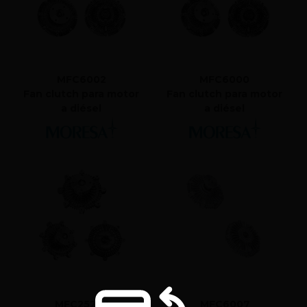
MFC6002
MFC6000
Fan clutch para motor
Fan clutch para motor
a diésel
a diésel
MFC25237
MFC6007