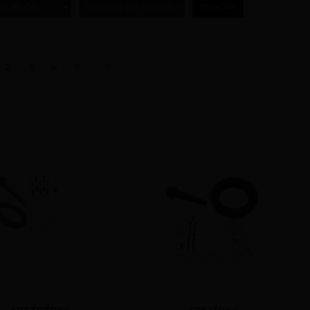
ODELOS
TAMAÑO DE MOTOR
urrent)
2
3
4
5