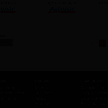
5 Rel 4.56
eje 11.5 Rel 4.10
Ensa
OR:
(c
1
MAS
MARCAS
LIGAS DE INTE
ma Motor
Moresa
Capacitación
ma Tren Motríz
TF Victor
Blog TuMotor.
ma Frenos
Fritec
Blog TusFreno
Autopar
Bolsa de trabaj