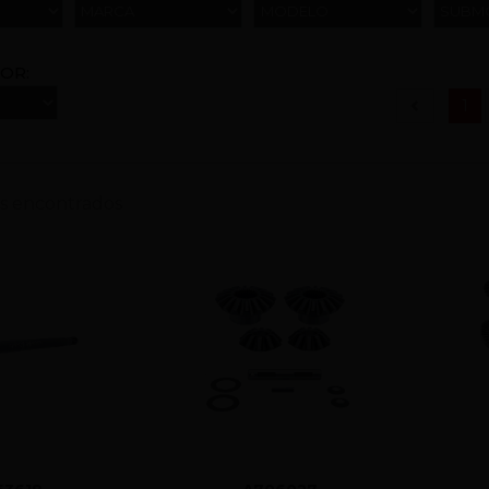
MARCA
MODELO
SUBM
OR:
(c
1
s encontrados