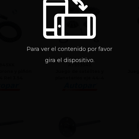
Para ver el contenido por favor
gira el dispositivo.
945XK
A755354X
orona y piñón
Juego de satélites y
Jueg
4 Rel 3.54
planetarios eje 44-4