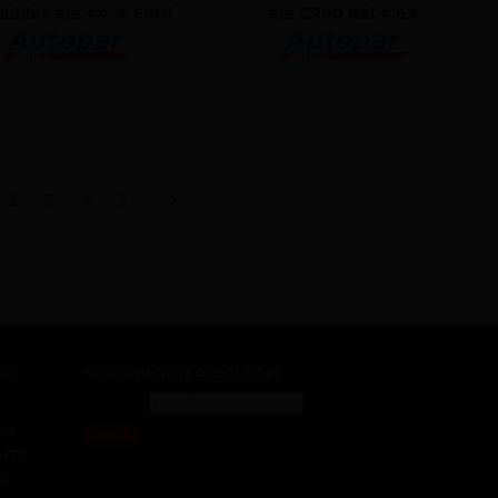
mbles eje 44-4 Ford
eje C200 Rel 4.62
urrent)
2
3
4
5
RÉS
SUSCRIPCIÓN A BOLETÍN
mx
BUSCAR
s.mx
o