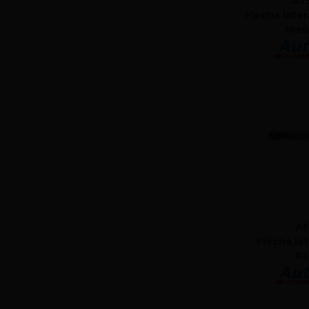
A7
Flecha later
Niss
AF
Flecha la
Ra