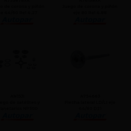
A753878XK
A76138XK
o de corona y piñón
Juego de corona y piñón
je 44/60 Rel 4.27
eje 80 Rel 4.88
AN15JI
A754663
ego de satélites y
Flecha lateral LD/LI eje
lanetarios NP300
44/60 D21