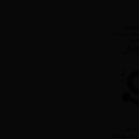
AF261
Flecha late
Ford
AC94
Juego de c