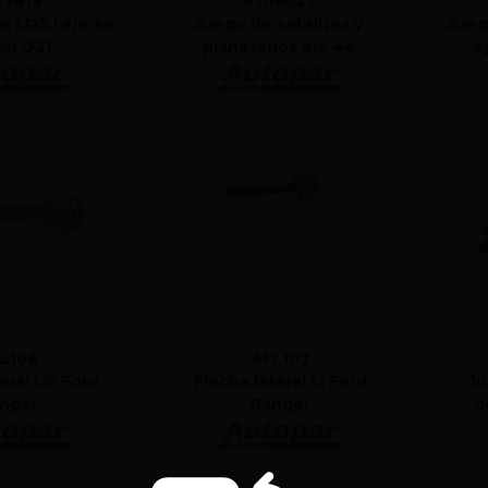
53619
A706027
al LD/LI eje 44
Juego de satélites y
Jueg
an D21
planetarios eje 44
e
L106
AFL107
teral LD Ford
Flecha lateral LI Ford
Ju
nger
Ranger
p