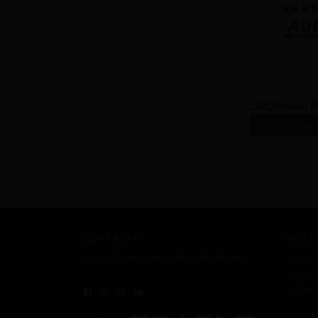
eje 8.
ORDENAR P
CONTACTO
SISTE
contacto.dacomsa@kuoafmkt.com
Siste
+ 52 (55) 5726-8200
Siste
Lada sin Costo MEX - 01 (800) 2018319
Siste