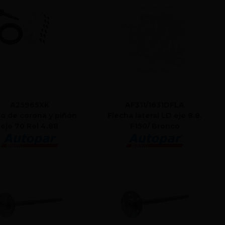
A25965XK
AF311/1631DFLA
o de corona y piñón
Flecha lateral LD eje 8.8.
eje 70 Rel 4.88
F150/ Bronco