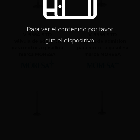
Para ver el contenido por favor
V-9554 STD
V-9556 STD
gira el dispositivo.
Válvula de admisión
Válvula de admisión
para motor a gasolina
para motor a gasolina
marca MORESA
marca MORESA