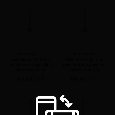
V-9548 STD
V-9554 015
Válvula de admisión
Válvula de admisión
para motor a gasolina
para motor a gasolina
marca MORESA
marca MORESA