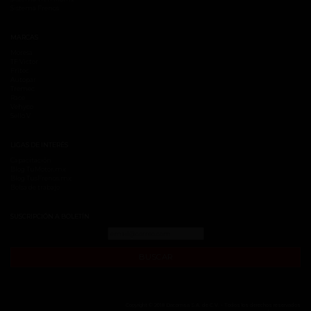
Sistema Frenos
MARCAS
Moresa
TF Victor
Fritec
Autopar
Tremec
Race
Vehyco
Sello V
LIGAS DE INTERÉS
Capacitación
Blog TuMotor.mx
Blog TusFrenos.mx
Bolsa de trabajo
SUSCRIPCIÓN A BOLETÍN
BUSCAR
Copyright © 2018 Dacomsa S.A. de C.V. - Todos los derechos reservados