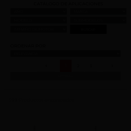
CATÁLOGO DE APLICACIONES
AÑO
MARCA
MODELO
SUBMODELOS
TAMAÑO DE MOTOR
ORDENAR POR:
(current)
1
2
3
REFINAR
599 Productos encontrados