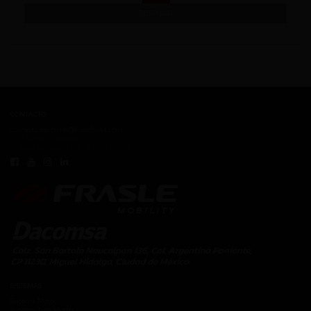
REFINAR
CONTACTO
contacto.dacomsa@kuoafmkt.com
+ 52 (55) 5726-8200
Lada sin Costo MEX - 01 (800) 2018319
SISTEMAS
Sistema Motor
Sistema Tren Motríz