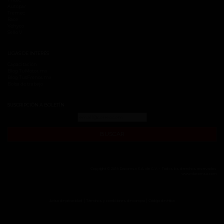
Autopar
Tremec
Race
Vehyco
Sello V
LIGAS DE INTERÉS
Capacitación
Blog TuMotor.mx
Blog TusFrenos.mx
Bolsa de trabajo
SUSCRIPCIÓN A BOLETÍN
BUSCAR
Copyright © 2018 Dacomsa S.A. de C.V. - Todos los derechos reservados
www.dacomsa.com
|
|
Aviso de privacidad
Términos y condiciones de compra
Código de ética