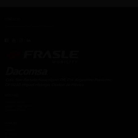
CONTACTO
contacto.dacomsa@kuoafmkt.com
+ 52 (55) 5726-8200
Lada sin Costo MEX - 01 (800) 2018319
SISTEMAS
Sistema Motor
Sistema Tren Motríz
Sistema Frenos
MARCAS
Moresa
TF Victor
Fritec