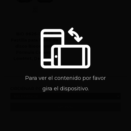
BIO 9626-D2398
Pastilla para freno de
disco Bioceramic,
Formula Ceramic
LowMet, Delantera
Para ver el contenido por favor
gira el dispositivo.
ORDENAR POR:
REFINAR