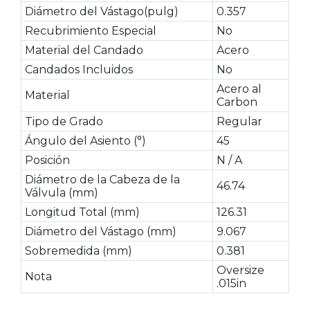
Diámetro del Vástago(pulg)
0.357
Recubrimiento Especial
No
Material del Candado
Acero
Candados Incluidos
No
Acero al
Material
Carbon
Tipo de Grado
Regular
Ángulo del Asiento (°)
45
Posición
N / A
Diámetro de la Cabeza de la
46.74
Válvula (mm)
Longitud Total (mm)
126.31
Diámetro del Vástago (mm)
9.067
Sobremedida (mm)
0.381
Oversize
Nota
.015in