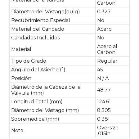
Carbon
Diámetro del Vástago(pulg)
0.327
Recubrimiento Especial
No
Material del Candado
Acero
Candados Incluidos
No
Acero al
Material
Carbon
Tipo de Grado
Regular
Ángulo del Asiento (°)
45
Posición
N / A
Diámetro de la Cabeza de la
48.77
Válvula (mm)
Longitud Total (mm)
124.61
Diámetro del Vástago (mm)
8.305
Sobremedida (mm)
0.381
Oversize
Nota
.015in