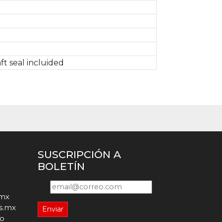
ft seal incluided
SUSCRIPCIÓN A
BOLETÍN
.mx
s.mx
Enviar
jo