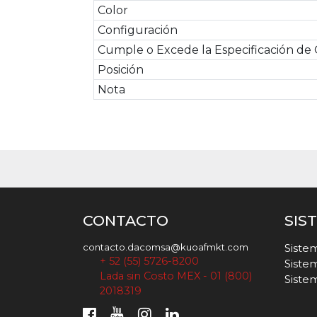
Color
Configuración
Cumple o Excede la Especificación d
Posición
Nota
CONTACTO
SIS
contacto.dacomsa@kuoafmkt.com
Siste
+ 52 (55) 5726-8200
Siste
Lada sin Costo MEX - 01 (800)
Siste
2018319