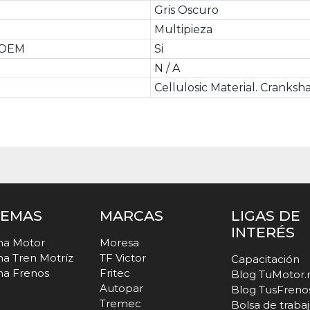
Gris Oscuro
Multipieza
e OEM
Si
N / A
Cellulosic Material. Cranksha
TEMAS
MARCAS
LIGAS DE
INTERÉS
ma Motor
Moresa
ma Tren Motríz
TF Victor
Capacitación
ma Frenos
Fritec
Blog TuMotor
Autopar
Blog TusFreno
Tremec
Bolsa de traba